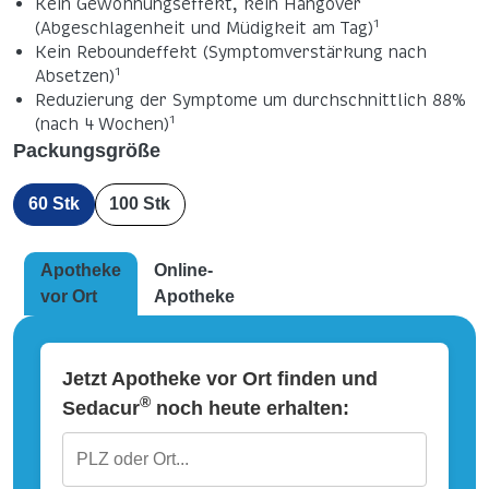
Kein Gewöhnungseffekt, kein Hangover
1
(Abgeschlagenheit und Müdigkeit am Tag)
Kein Reboundeffekt (Symptomverstärkung nach
1
Absetzen)
Reduzierung der Symptome um durchschnittlich 88%
1
(nach 4 Wochen)
Packungsgröße
60 Stk
100 Stk
Apotheke
Online-
vor Ort
Apotheke
Jetzt Apotheke vor Ort finden und
®
Sedacur
noch heute erhalten: