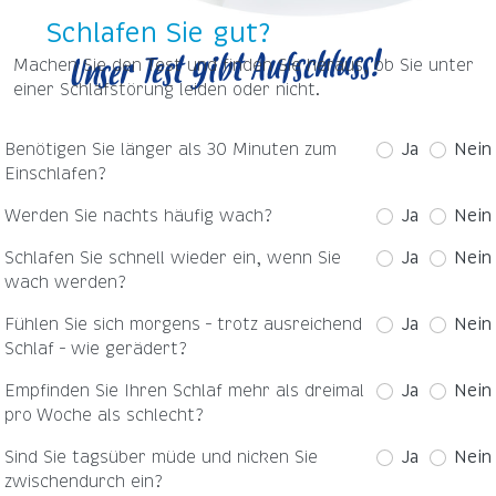
Schlafen Sie gut?
Unser Test gibt Aufschluss!
Machen Sie den Test und finden Sie heraus, ob Sie unter
einer Schlafstörung leiden oder nicht.
Benötigen Sie länger als 30 Minuten zum
Ja
Nein
Einschlafen?
Werden Sie nachts häufig wach?
Ja
Nein
Schlafen Sie schnell wieder ein, wenn Sie
Ja
Nein
wach werden?
Fühlen Sie sich morgens – trotz ausreichend
Ja
Nein
Schlaf – wie gerädert?
Empfinden Sie Ihren Schlaf mehr als dreimal
Ja
Nein
pro Woche als schlecht?
Sind Sie tagsüber müde und nicken Sie
Ja
Nein
zwischendurch ein?